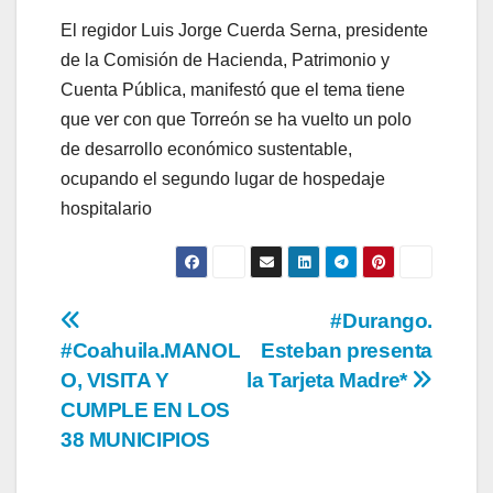
El regidor Luis Jorge Cuerda Serna, presidente
de la Comisión de Hacienda, Patrimonio y
Cuenta Pública, manifestó que el tema tiene
que ver con que Torreón se ha vuelto un polo
de desarrollo económico sustentable,
ocupando el segundo lugar de hospedaje
hospitalario
Navegación
#Durango.
#Coahuila.MANOL
Esteban presenta
de
O, VISITA Y
la Tarjeta Madre*
entradas
CUMPLE EN LOS
38 MUNICIPIOS