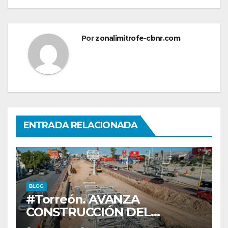
Por
zonalimitrofe-cbnr.com
ENTRADA RELACIONADA
BLOG
#Torreón. AVANZA
CONSTRUCCIÓN DEL
SISTEMA VIAL ORIENTE,