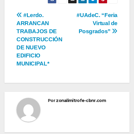
Navegación
#Lerdo.
#UAdeC. “Feria
ARRANCAN
Virtual de
de
TRABAJOS DE
Posgrados”
entradas
CONSTRUCCIÓN
DE NUEVO
EDIFICIO
MUNICIPAL*
Por
zonalimitrofe-cbnr.com