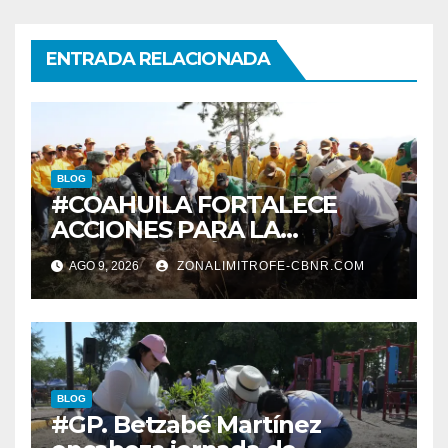
ENTRADA RELACIONADA
BLOG
#COAHUILA FORTALECE
ACCIONES PARA LA
RESTAURACIÓN Y
AGO 9, 2026
ZONALIMITROFE-CBNR.COM
PROTECCIÓN DE SUS
ECOSISTEMAS
BLOG
#GP. Betzabé Martínez