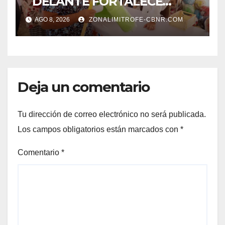
´DELANTE FORTALECE
CUIDADO DEL MEDIO
AGO 8, 2026
ZONALIMITROFE-CBNR.COM
AMBIENTE Y LA ECONOMÍA
DE MÁS DE 6 MIL 500
FAMILIAS COAHUILENSES
Deja un comentario
Tu dirección de correo electrónico no será publicada.
Los campos obligatorios están marcados con
*
Comentario
*