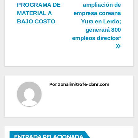
de
PROGRAMA DE
ampliación de
entradas
MATERIAL A
empresa coreana
BAJO COSTO
Yura en Lerdo;
generará 800
empleos directos*
Por
zonalimitrofe-cbnr.com
ENTRADA RELACIONADA