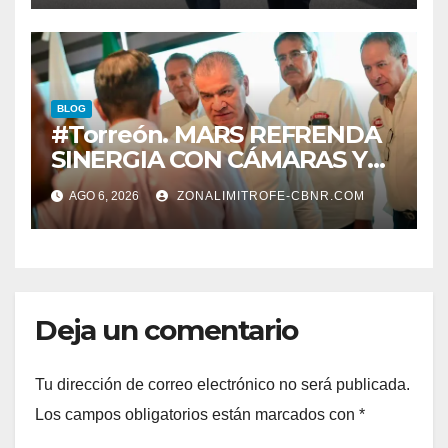
BLOG
#Torreón. MARS REFRENDA
SINERGIA CON CÁMARAS Y
ORGANISMOS, EN BENEFICIO
AGO 6, 2026
ZONALIMITROFE-CBNR.COM
DEL DESARROLLO DE
TORREÓN
Deja un comentario
Tu dirección de correo electrónico no será publicada.
Los campos obligatorios están marcados con
*