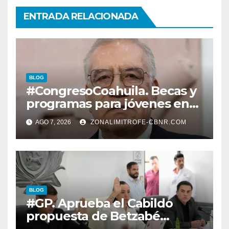
ENTRADA RELACIONADA
BLOG
#CongresoCoahuila. Becas y
programas para jóvenes en
áreas agropecuarias, plantea
AGO 7, 2026
ZONALIMITROFE-CBNR.COM
Raúl Onofre
BLOG
#GP. Aprueba el Cabildo
propuesta de Betzabé
Martínez para su primer