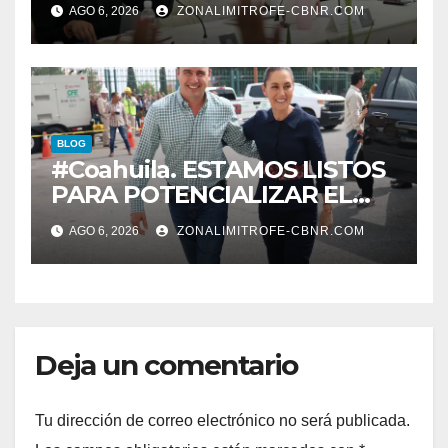
AGO 6, 2026
ZONALIMITROFE-CBNR.COM
informe el día 20 de agosto a
las 11 de la mañana*
BLOG
#Coahuila. ESTAMOS LISTOS
PARA POTENCIALIZAR EL
GAS COAHUILA: MANOLO
AGO 6, 2026
ZONALIMITROFE-CBNR.COM
Deja un comentario
Tu dirección de correo electrónico no será publicada.