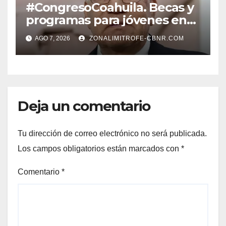
#CongresoCoahuila. Becas y
programas para jóvenes en
áreas agropecuarias, plantea
AGO 7, 2026
ZONALIMITROFE-CBNR.COM
Raúl Onofre
Deja un comentario
Tu dirección de correo electrónico no será publicada.
Los campos obligatorios están marcados con
*
Comentario
*