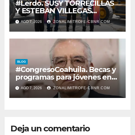
#Lerdo. SUSY TORRECILLAS
Y ESTEBAN VILLEGAS
ENTREGAN TÍTULOS DE
AGO 7, 2026
ZONALIMITROFE-CBNR.COM
PROPIEDAD A FAMILIAS
LERDENSES Y DAN
ARRANQUE A LA
CONSTRUCCIÓN DE DOMO
EN CARLOS REAL*
BLOG
#CongresoCoahuila. Becas y
programas para jóvenes en
áreas agropecuarias, plantea
AGO 7, 2026
ZONALIMITROFE-CBNR.COM
Raúl Onofre
Deja un comentario