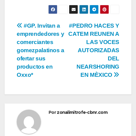
Navegación
#GP. Invitan a
#PEDRO HACES Y
emprendedores y
CATEM REUNEN A
de
comerciantes
LAS VOCES
entradas
gomezpalatinos a
AUTORIZADAS
ofertar sus
DEL
productos en
NEARSHORING
Oxxo*
EN MÈXICO
Por
zonalimitrofe-cbnr.com