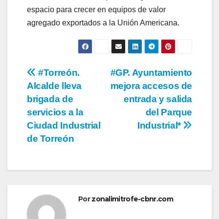
espacio para crecer en equipos de valor
agregado exportados a la Unión Americana.
Navegación
#Torreón.
#GP. Ayuntamiento
Alcalde lleva
mejora accesos de
de
brigada de
entrada y salida
entradas
servicios a la
del Parque
Ciudad Industrial
Industrial*
de Torreón
Por
zonalimitrofe-cbnr.com