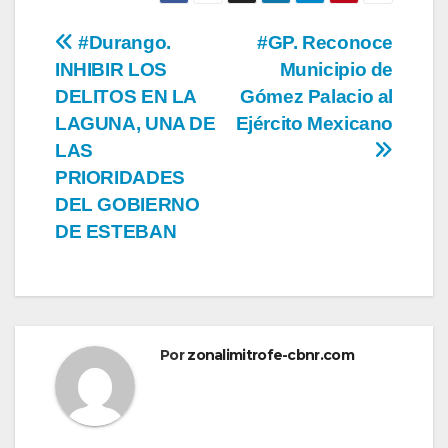
Navegación
#Durango.
#GP. Reconoce
INHIBIR LOS
Municipio de
de
DELITOS EN LA
Gómez Palacio al
entradas
LAGUNA, UNA DE
Ejército Mexicano
LAS
PRIORIDADES
DEL GOBIERNO
DE ESTEBAN
Por
zonalimitrofe-cbnr.com