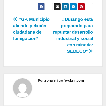
Navegación
#GP. Municipio
#Durango está
atiende petición
preparado para
de
ciudadana de
repuntar desarrollo
entradas
fumigación*
industrial y social
con minería:
SEDECO*
Por
zonalimitrofe-cbnr.com