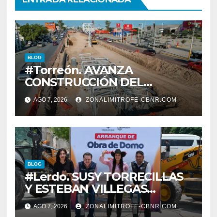
BLOG
#Torreón. AVANZA
CONSTRUCCIÓN DEL
SISTEMA VIAL ORIENTE,
AGO 7, 2026
ZONALIMITROFE-CBNR.COM
SOBRE BULEVAR
REVOLUCIÓN
BLOG
#Lerdo. SUSY TORRECILLAS
Y ESTEBAN VILLEGAS
ENTREGAN TÍTULOS DE
AGO 7, 2026
ZONALIMITROFE-CBNR.COM
PROPIEDAD A FAMILIAS