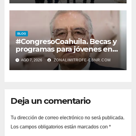
LERDENSES Y DAN
ARRANQUE A LA
CONSTRUCCIÓN DE DOMO
EN CARLOS REAL*
BLOG
#CongresoCoahuila. Becas y
programas para jóvenes en
áreas agropecuarias, plantea
AGO 7, 2026
ZONALIMITROFE-CBNR.COM
Raúl Onofre
Deja un comentario
Tu dirección de correo electrónico no será publicada.
Los campos obligatorios están marcados con
*