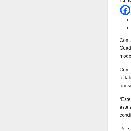
Tu n
Con u
Guada
moder
Con e
forta
trans
“Este
este 
condi
Por s