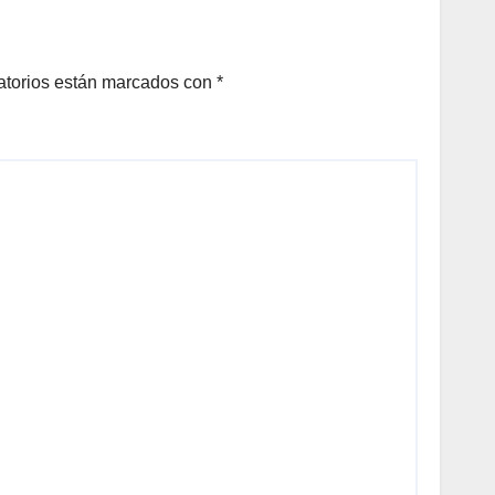
A
N DE
LOS
atorios están marcados con
*