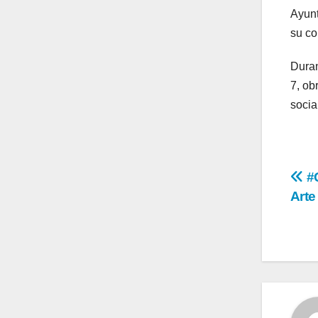
Ayunt
su co
Duran
7, ob
socia
Na
#G
Arte
de
en