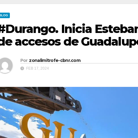
BLOG
#Durango. Inicia Esteb
de accesos de Guadalupe
Por
zonalimitrofe-cbnr.com
FEB 17, 2024