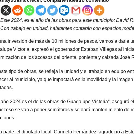
os ayudas a crecer, Comparte nuestro contenido
Este 2024, es el año de las obras para este municipio: David R
Con trabajo en unidad, habitantes contarán con espacios moder
na inversión de más de 10 millones de pesos, vamos a darle una
lupe Victoria, expresó el gobernador Esteban Villegas al inici
nización de los accesos del oriente, poniente y calzada José
ste tipo de obras, se refleja la unidad y el trabajo en equipo 
lecer al municipio, ya que impactará en la movilidad y la image
itadas.
 año 2024 es el de las obras de Guadalupe Victoria”, aseguró e
acceso se van a poner semáforos y se dará mantenimiento de r
ciones.
u parte, el diputado local, Carmelo Fernández, agradeció a Este