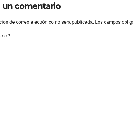
 un comentario
ARRANQUE A L
CONSTRUCCIÓ
DOMO EN CAR
ción de correo electrónico no será publicada.
Los campos oblig
REAL*
ario
*