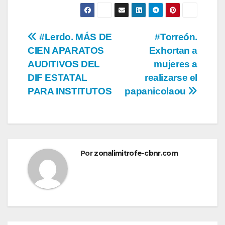
Navegación
#Lerdo. MÁS DE
#Torreón.
CIEN APARATOS
Exhortan a
de
AUDITIVOS DEL
mujeres a
entradas
DIF ESTATAL
realizarse el
PARA INSTITUTOS
papanicolaou
Por
zonalimitrofe-cbnr.com