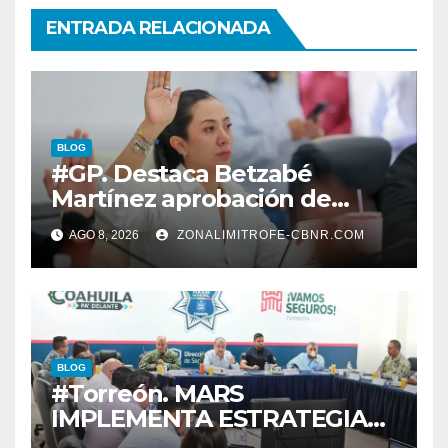
ENTRADA RELACIONADA
BLOG
#GP. Destaca Betzabé
Martínez aprobación de
nuevas normas para
AGO 8, 2026
ZONALIMITROFE-CBNR.COM
fortalecer la ética y
transparencia*
BLOG
#Torreón. MARS
IMPLEMENTA ESTRATEGIA
INTEGRAL PARA ESPACIOS Y