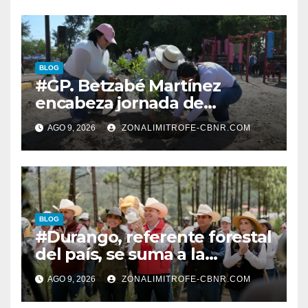
ECOSISTEMAS
BLOG
#GP. Betzabé Martínez
encabeza jornada de
reforestación en el Parque 5
AGO 9, 2026
ZONALIMITROFE-CBNR.COM
de Mayo*
BLOG
#Durango, referente forestal
del país, se suma a la
Jornada Nacional de
AGO 9, 2026
ZONALIMITROFE-CBNR.COM
Reforestación de la
Presidenta Claudia con la