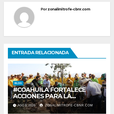
Por
zonalimitrofe-cbnr.com
ENTRADA RELACIONADA
BLOG
#COAHUILA FORTALECE
ACCIONES PARA LA
RESTAURACIÓN Y
AGO 9, 2026
ZONALIMITROFE-CBNR.COM
PROTECCIÓN DE SUS