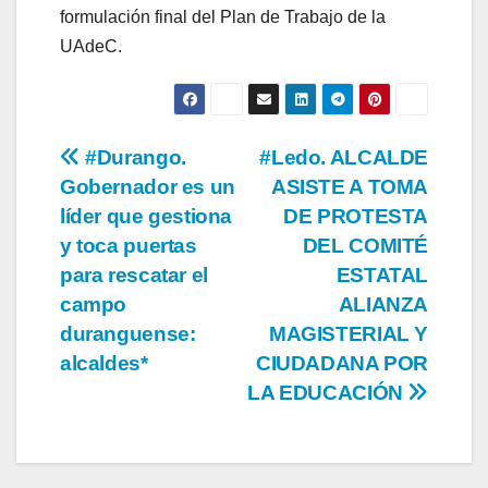
formulación final del Plan de Trabajo de la
UAdeC.
Navegación
#Durango.
#Ledo. ALCALDE
Gobernador es un
ASISTE A TOMA
de
líder que gestiona
DE PROTESTA
entradas
y toca puertas
DEL COMITÉ
para rescatar el
ESTATAL
campo
ALIANZA
duranguense:
MAGISTERIAL Y
alcaldes*
CIUDADANA POR
LA EDUCACIÓN