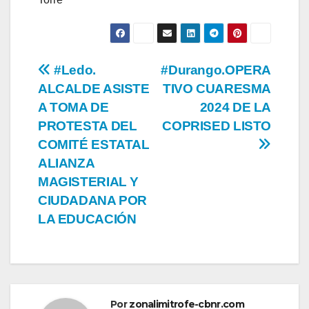
Navegación
#Ledo.
#Durango.OPERA
ALCALDE ASISTE
TIVO CUARESMA
de
A TOMA DE
2024 DE LA
entradas
PROTESTA DEL
COPRISED LISTO
COMITÉ ESTATAL
ALIANZA
MAGISTERIAL Y
CIUDADANA POR
LA EDUCACIÓN
Por
zonalimitrofe-cbnr.com