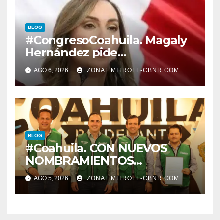
BLOG
#CongresoCoahuila. Magaly
Hernández pide
desconegelar LEY QUE TIENE
AGO 6, 2026
ZONALIMITROFE-CBNR.COM
QUE VER CON LA
PROTECCION DE
TRABAJADORES DE LA
EDUCACION.
BLOG
#Coahuila. CON NUEVOS
NOMBRAMIENTOS
FORTALECE GOBERNADOR
AGO 5, 2026
ZONALIMITROFE-CBNR.COM
GABINETE