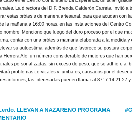
 a cabo en el Centro Comunitario La Esperanza, un taller gratui
anales. La directora del DIF, Brenda Calderón Carrete, invitó a
rar estas prótesis de manera artesanal, para que acudan con l
de la mañana a 16:00 horas, en las instalaciones del Centro Co
 nombre. Mencionó que luego del duro proceso por el que muc
ma, contar con una prótesis mamaria elaborada a la medida y q
elevar su autoestima, además de que favorece su postura corpo
ia Herrera Ale, un número considerable de mujeres que han perd
anales personalizadas, sin exceso de peso, que se adhiere al b
vitará problemas cervicales y lumbares, causados por el desequi
es informes, las interesadas pueden llamar al 8717 14 21 27 y 
vegación
Lerdo. LLEVAN A NAZARENO PROGRAMA
#G
MENTARIO