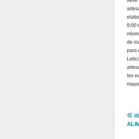
lleve
artes
elabo
8:00 
mismo
de ma
para 
Letic
artes
les e
mayor
Na
#
ALI
de