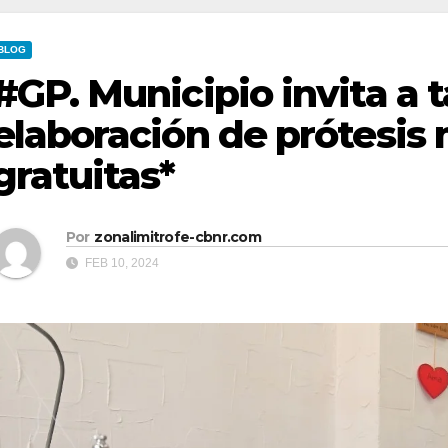
BLOG
#GP. Municipio invita a t
elaboración de prótesis
gratuitas*
Por
zonalimitrofe-cbnr.com
FEB 10, 2024