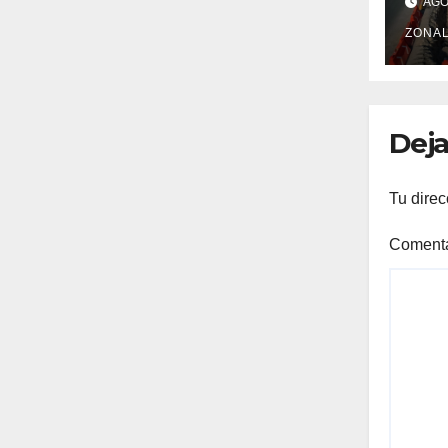
AGO 
ORI
BU
ZONAL
RE
Deja
Tu direc
Coment