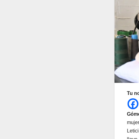
Tu n
Gómez
mujer
Letic