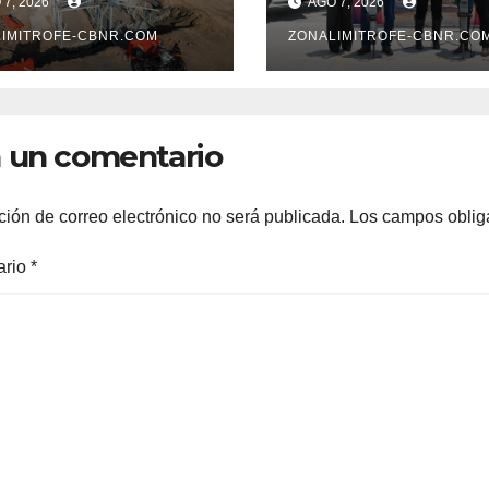
7, 2026
AGO 7, 2026
ENTE, SOBRE
ENTREGAN
LEVAR
IMITROFE-CBNR.COM
TÍTULOS DE
ZONALIMITROFE-CBNR.CO
VOLUCIÓN
PROPIEDAD A
FAMILIAS
LERDENSES Y 
 un comentario
ARRANQUE A L
CONSTRUCCIÓ
DOMO EN CAR
ción de correo electrónico no será publicada.
Los campos oblig
REAL*
ario
*