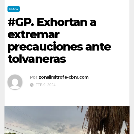
BLOG
#GP. Exhortan a
extremar
precauciones ante
tolvaneras
Por
zonalimitrofe-cbnr.com
FEB 9, 2024