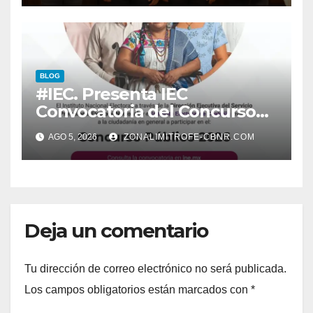
BLOG
#IEC. Presenta IEC
Convocatoria del Concurso
Público 2026
AGO 5, 2026
ZONALIMITROFE-CBNR.COM
Deja un comentario
Tu dirección de correo electrónico no será publicada.
Los campos obligatorios están marcados con
*