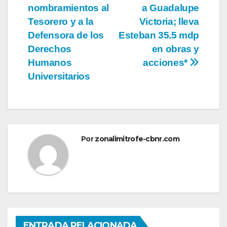
de
nombramientos al
a Guadalupe
entradas
Tesorero y a la
Victoria; lleva
Defensora de los
Esteban 35.5 mdp
Derechos
en obras y
Humanos
acciones*
Universitarios
Por
zonalimitrofe-cbnr.com
ENTRADA RELACIONADA