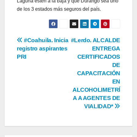
Laguna estén a la baja y que Durango sea uno
de los 3 estados más seguros del país.
Navegación
#Coahuila. Inicia
#Lerdo. ALCALDE
registro aspirantes
ENTREGA
de
PRI
CERTIFICADOS
entradas
DE
CAPACITACIÓN
EN
ALCOHOLIMETRÍ
A A AGENTES DE
VIALIDAD*