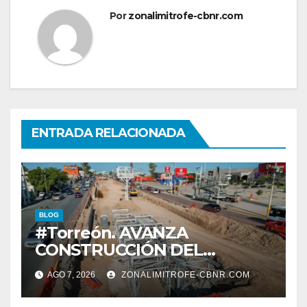
Por
zonalimitrofe-cbnr.com
ENTRADA RELACIONADA
BLOG
#Torreón. AVANZA
CONSTRUCCIÓN DEL
SISTEMA VIAL ORIENTE,
AGO 7, 2026
ZONALIMITROFE-CBNR.COM
SOBRE BULEVAR
REVOLUCIÓN