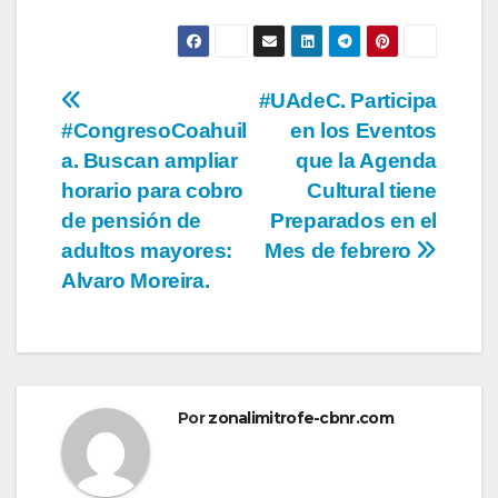
Navegación
#UAdeC. Participa
#CongresoCoahuil
en los Eventos
de
a. Buscan ampliar
que la Agenda
entradas
horario para cobro
Cultural tiene
de pensión de
Preparados en el
adultos mayores:
Mes de febrero
Alvaro Moreira.
Por
zonalimitrofe-cbnr.com