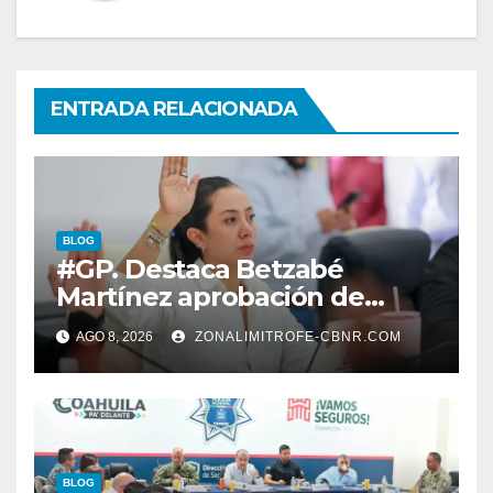
ENTRADA RELACIONADA
BLOG
#GP. Destaca Betzabé
Martínez aprobación de
nuevas normas para
AGO 8, 2026
ZONALIMITROFE-CBNR.COM
fortalecer la ética y
transparencia*
BLOG