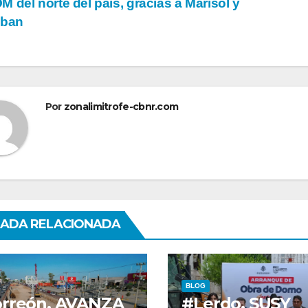
 del norte del país, gracias a Marisol y
eban
tradas
Por
zonalimitrofe-cbnr.com
ADA RELACIONADA
BLOG
rreón. AVANZA
#Lerdo. SUSY