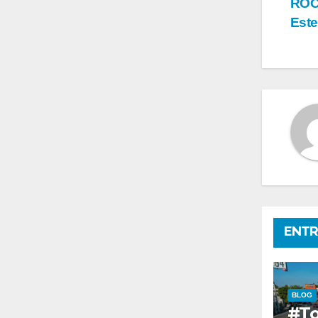
ROOM
de
Est
en
ENTR
BLOG
#To