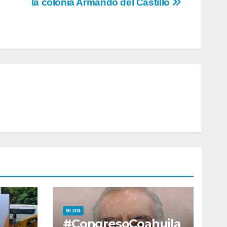
la colonia Armando del Castillo
BLOG
#CongresoCoahuila