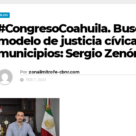
BLOG
#CongresoCoahuila. Busc
modelo de justicia cívica
municipios: Sergio Zenó
Por
zonalimitrofe-cbnr.com
FEB 7, 2024