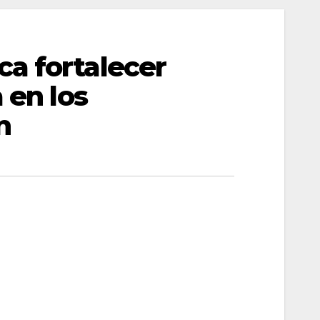
a fortalecer
 en los
n