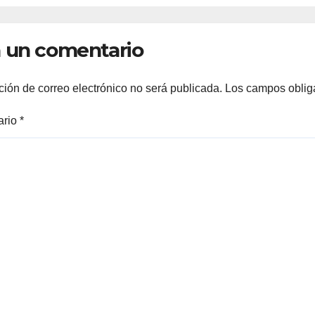
fre
las 11 de la mañ
 un comentario
ción de correo electrónico no será publicada.
Los campos oblig
ario
*