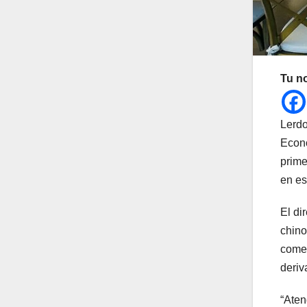
Tu n
Lerdo
Econó
prime
en es
El di
chino
comer
deriv
“Aten