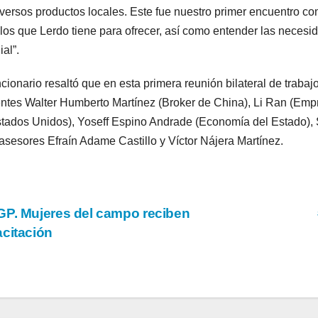
iversos productos locales. Este fue nuestro primer encuentro c
ulos que Lerdo tiene para ofrecer, así como entender las neces
al”.
ncionario resaltó que en esta primera reunión bilateral de traba
ntes Walter Humberto Martínez (Broker de China), Li Ran (Empr
tados Unidos), Yoseff Espino Andrade (Economía del Estado), 
 asesores Efraín Adame Castillo y Víctor Nájera Martínez.
vegación
P. Mujeres del campo reciben
citación
tradas