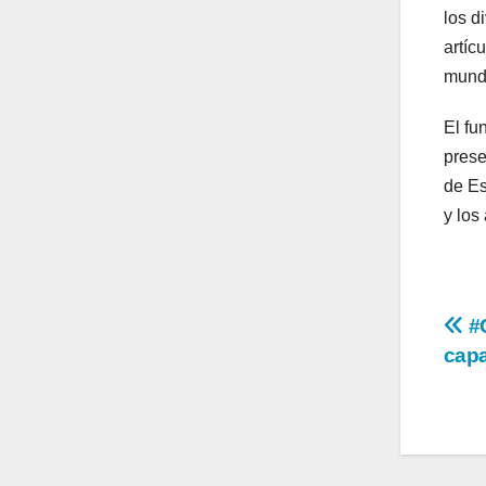
los d
artíc
mundi
El fu
prese
de Es
y los
Na
#G
capa
de
en