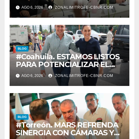
Martínez para su primer
AGO 6, 2026
ZONALIMITROFE-CBNR.COM
informe el día 20 de agosto a
las 11 de la mañana*
BLOG
#Coahuila. ESTAMOS LISTOS
PARA POTENCIALIZAR EL
GAS COAHUILA: MANOLO
AGO 6, 2026
ZONALIMITROFE-CBNR.COM
BLOG
#Torreón. MARS REFRENDA
SINERGIA CON CÁMARAS Y