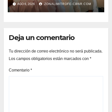
ORGANISMOS, EN BENEFICIO
AGO 6, 2026
ZONALIMITROFE-CBNR.COM
DEL DESARROLLO DE
TORREÓN
Deja un comentario
Tu dirección de correo electrónico no será publicada.
Los campos obligatorios están marcados con
*
Comentario
*