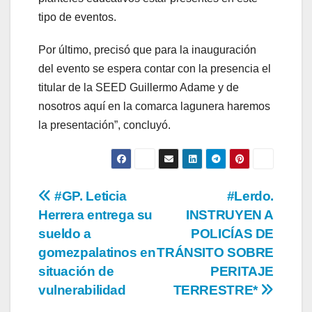
tipo de eventos.
Por último, precisó que para la inauguración
del evento se espera contar con la presencia el
titular de la SEED Guillermo Adame y de
nosotros aquí en la comarca lagunera haremos
la presentación”, concluyó.
Navegación
#GP. Leticia
#Lerdo.
Herrera entrega su
INSTRUYEN A
de
sueldo a
POLICÍAS DE
entradas
gomezpalatinos en
TRÁNSITO SOBRE
situación de
PERITAJE
vulnerabilidad
TERRESTRE*