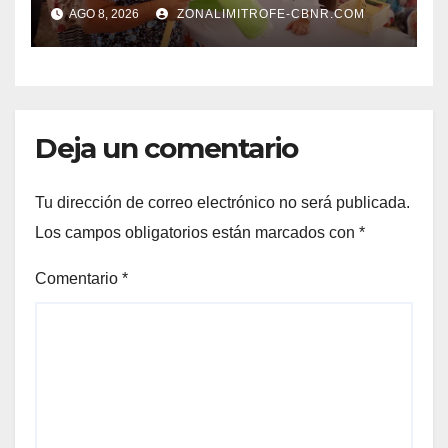
CUIDADO DEL MEDIO
AGO 8, 2026
ZONALIMITROFE-CBNR.COM
AMBIENTE Y LA ECONOMÍA
DE MÁS DE 6 MIL 500
FAMILIAS COAHUILENSES
Deja un comentario
Tu dirección de correo electrónico no será publicada.
Los campos obligatorios están marcados con
*
Comentario
*