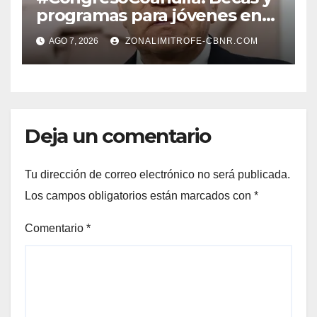
programas para jóvenes en
áreas agropecuarias, plantea
AGO 7, 2026
ZONALIMITROFE-CBNR.COM
Raúl Onofre
Deja un comentario
Tu dirección de correo electrónico no será publicada.
Los campos obligatorios están marcados con
*
Comentario
*