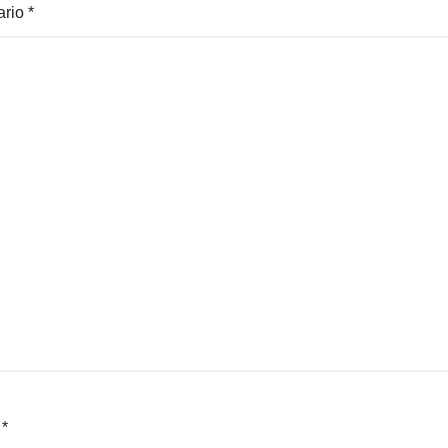
ario
*
e
*