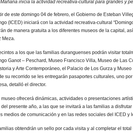
Mañana inicia la actividad recreativa-cultural para grandes y 
tir de este domingo 04 de febrero, el Gobierno de Esteban Villeg
go (ICED) iniciará con la actividad recreativa-cultural “Domin
rán de manera gratuita a los diferentes museos de la capital, así l
z Meza.
ecintos a los que las familias duranguenses podrán visitar tota
go Ganot – Peschard, Museo Francisco Villa, Museo de Las C
storia y Arte Contemporáneo, el Palacio de Los Gurza y Museo
 de su recorrido se les entregarán pasaportes culturales, uno po
sa, detalló el director.
museo ofrecerá dinámicas, actividades o presentaciones artíst
del presente año, a las que se invitará a las familias a disfrut
os medios de comunicación y en las redes sociales del ICED y l
amilias obtendrán un sello por cada visita y al completar el total