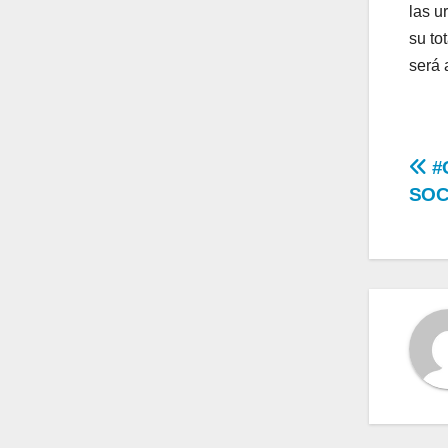
las u
su to
será 
Na
#
SOC
de
en