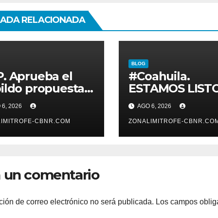
ADA RELACIONADA
BLOG
. Aprueba el
#Coahuila.
ildo propuesta
ESTAMOS LIST
Betzabé
PARA
6, 2026
AGO 6, 2026
tínez para su
POTENCIALIZA
mer informe el
IMITROFE-CBNR.COM
GAS COAHUILA:
ZONALIMITROFE-CBNR.CO
 20 de agosto a
MANOLO
 11 de la mañana*
 un comentario
ción de correo electrónico no será publicada.
Los campos oblig