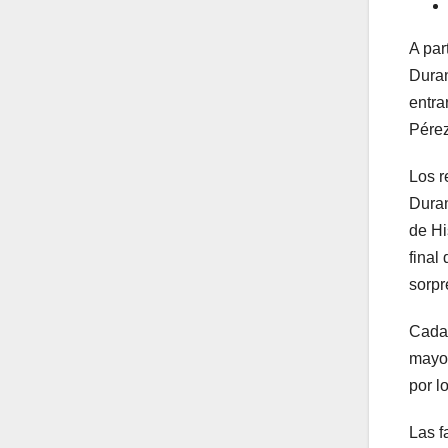
A par
Duran
entra
Pére
Los r
Duran
de Hi
final
sorpre
Cada 
mayo 
por l
Las f