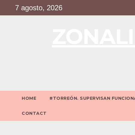
Saltar
7 agosto, 2026
al
contenido
ZONALI
HOME
#TORREÓN. SUPERVISAN FUNCIONA
CONTACT