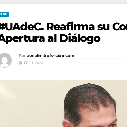
BLOG
#UAdeC. Reafirma su C
Apertura al Diálogo
Por
zonalimitrofe-cbnr.com
FEB 1, 2024