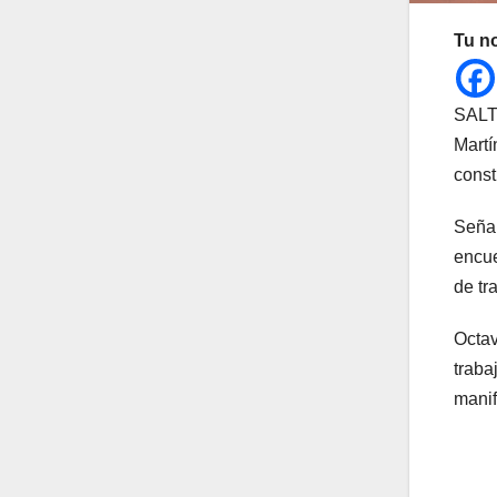
Tu n
SALTI
Martí
const
Señal
encue
de tr
Octav
traba
manif