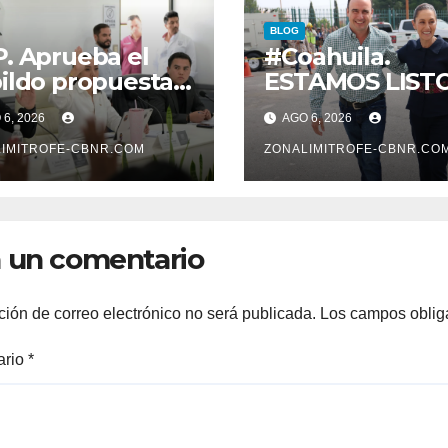
BLOG
. Aprueba el
#Coahuila.
ildo propuesta
ESTAMOS LIST
Betzabé
PARA
6, 2026
AGO 6, 2026
tínez para su
POTENCIALIZA
mer informe el
IMITROFE-CBNR.COM
GAS COAHUILA:
ZONALIMITROFE-CBNR.CO
 20 de agosto a
MANOLO
 11 de la mañana*
 un comentario
ción de correo electrónico no será publicada.
Los campos oblig
ario
*