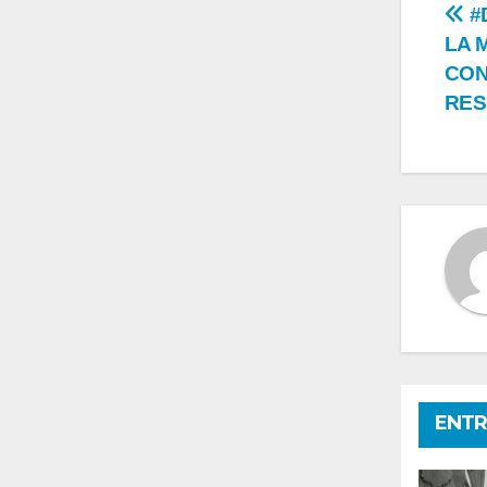
Na
#
LA 
de
CON
en
RES
ENTR