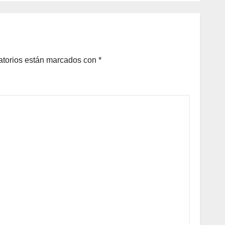
Onofre
DAN
A
N DE
LOS
atorios están marcados con
*