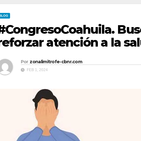
BLOG
#CongresoCoahuila. Bus
reforzar atención a la s
Por
zonalimitrofe-cbnr.com
FEB 1, 2024