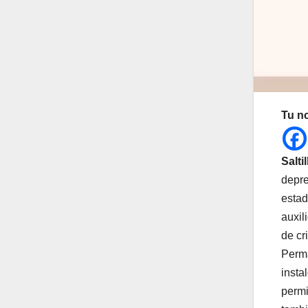
Tu n
Salti
depre
estad
auxil
de cr
Perma
insta
permi