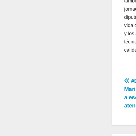
tambi
jorna
diput
vida 
y los
técni
calid
Na
#D
Mari
de
a es
en
aten