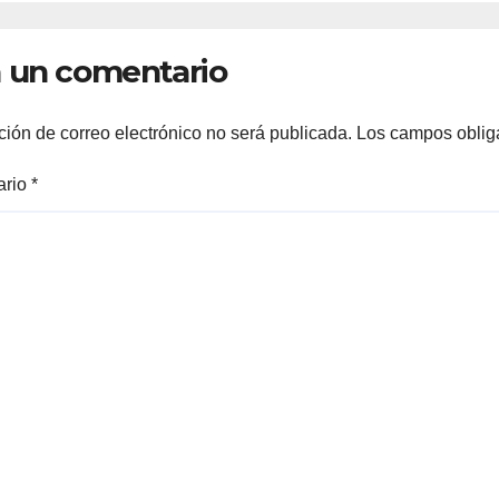
FAMILIAS
LERDENSES Y 
 un comentario
ARRANQUE A L
CONSTRUCCIÓ
DOMO EN CAR
ción de correo electrónico no será publicada.
Los campos oblig
REAL*
ario
*