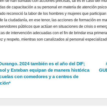
én se han sumado con acciones precisas, tal es el caso del muni
das de capacitación a su personal en materia de atención psicoló
ado reconoció la labor de los hombres y mujeres que participan 
de la ciudadanía, en ese tenor, las acciones de formación en m
 servidores públicos que actúan en situaciones de crisis o emer
cas de intervención adecuadas con el fin de brindar esa primera
ez y respeto, mientras son canalizados al personal especializad
vegación
urango. 2024 también es el año del DIF;
sol y Esteban equipan de manera histórica
GU
cuelas con comedores y a centros de
tradas
ción*