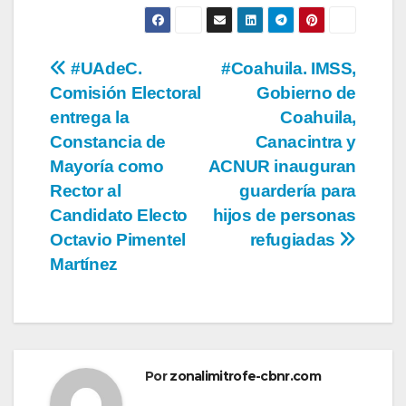
Navegación
#UAdeC.
#Coahuila. IMSS,
Comisión Electoral
Gobierno de
de
entrega la
Coahuila,
entradas
Constancia de
Canacintra y
Mayoría como
ACNUR inauguran
Rector al
guardería para
Candidato Electo
hijos de personas
Octavio Pimentel
refugiadas
Martínez
Por
zonalimitrofe-cbnr.com