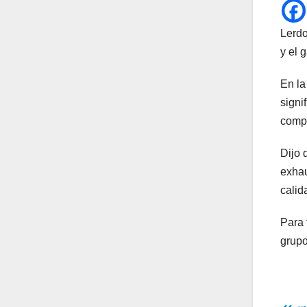
Lerdo
y el 
En la
signi
compr
Dijo 
exhau
calid
Para 
grupo