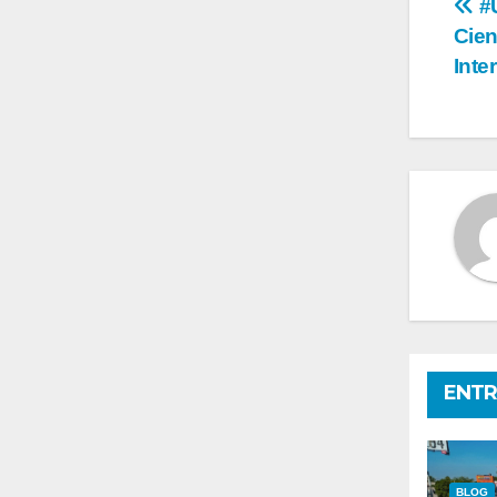
Na
#U
Cien
de
Inte
en
ENTR
BLOG