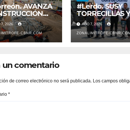
rreón. AVANZA
#Lerdo. SUSY
NSTRUCCIÓN
TORRECILLAS 
 SISTEMA VIAL
ESTEBAN VILL
7, 2026
AGO 7, 2026
ENTE, SOBRE
ENTREGAN
LEVAR
IMITROFE-CBNR.COM
TÍTULOS DE
ZONALIMITROFE-CBNR.CO
VOLUCIÓN
PROPIEDAD A
FAMILIAS
LERDENSES Y 
 un comentario
ARRANQUE A L
CONSTRUCCIÓ
DOMO EN CAR
ción de correo electrónico no será publicada.
Los campos oblig
REAL*
ario
*