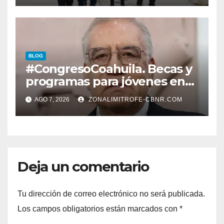
LERDENSES Y DAN
ARRANQUE A LA
CONSTRUCCIÓN DE DOMO
EN CARLOS REAL*
BLOG
#CongresoCoahuila. Becas y
programas para jóvenes en
áreas agropecuarias, plantea
AGO 7, 2026
ZONALIMITROFE-CBNR.COM
Raúl Onofre
Deja un comentario
Tu dirección de correo electrónico no será publicada.
Los campos obligatorios están marcados con
*