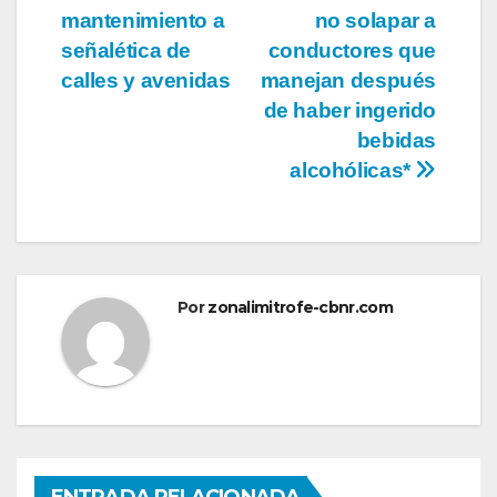
mantenimiento a
no solapar a
de
señalética de
conductores que
entradas
calles y avenidas
manejan después
de haber ingerido
bebidas
alcohólicas*
Por
zonalimitrofe-cbnr.com