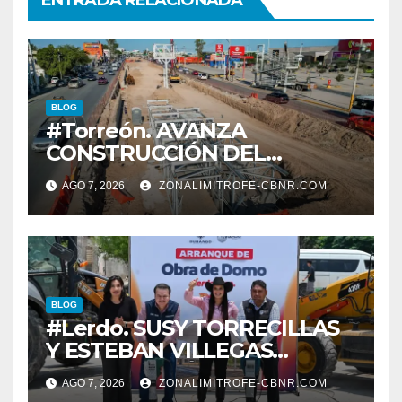
ENTRADA RELACIONADA
BLOG
#Torreón. AVANZA
CONSTRUCCIÓN DEL
SISTEMA VIAL ORIENTE,
AGO 7, 2026
ZONALIMITROFE-CBNR.COM
SOBRE BULEVAR
REVOLUCIÓN
BLOG
#Lerdo. SUSY TORRECILLAS
Y ESTEBAN VILLEGAS
ENTREGAN TÍTULOS DE
AGO 7, 2026
ZONALIMITROFE-CBNR.COM
PROPIEDAD A FAMILIAS