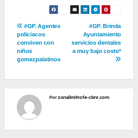
Navegación
#GP. Agentes
#GP. Brinda
policiacos
Ayuntamiento
de
conviven con
servicios dentales
entradas
niños
a muy bajo costo*
gomezpalatinos
Por
zonalimitrofe-cbnr.com