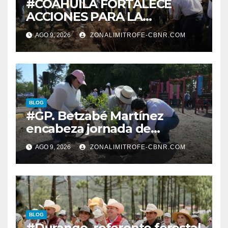
#COAHUILA FORTALECE
ACCIONES PARA LA
RESTAURACIÓN Y
AGO 9, 2026
ZONALIMITROFE-CBNR.COM
PROTECCIÓN DE SUS
ECOSISTEMAS
BLOG
#GP. Betzabé Martínez
encabeza jornada de
reforestación en el Parque 5
AGO 9, 2026
ZONALIMITROFE-CBNR.COM
de Mayo*
BLOG
#Durango, referente forestal