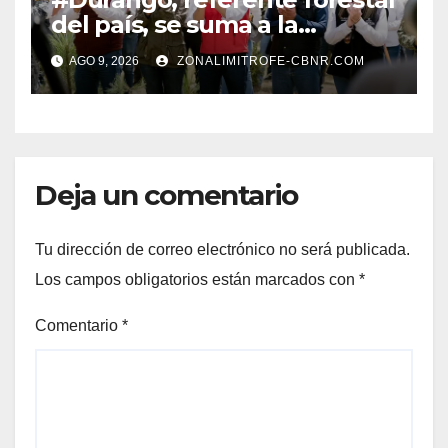
del país, se suma a la
Jornada Nacional de
AGO 9, 2026
ZONALIMITROFE-CBNR.COM
Reforestación de la
Presidenta Claudia con la
plantación de 6 mil pinos
Deja un comentario
Tu dirección de correo electrónico no será publicada.
Los campos obligatorios están marcados con
*
Comentario
*