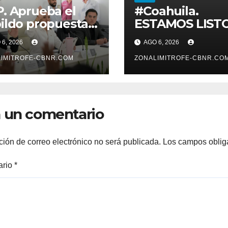
. Aprueba el
#Coahuila.
ildo propuesta
ESTAMOS LIST
Betzabé
PARA
6, 2026
AGO 6, 2026
tínez para su
POTENCIALIZA
mer informe el
IMITROFE-CBNR.COM
GAS COAHUILA:
ZONALIMITROFE-CBNR.CO
 20 de agosto a
MANOLO
 11 de la mañana*
 un comentario
ción de correo electrónico no será publicada.
Los campos oblig
ario
*