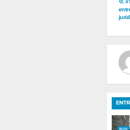
Na
#T
entr
de
jurí
en
ENTR
BLOG