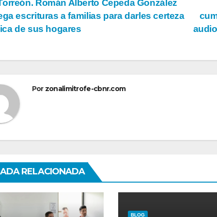
vegación
orreón. Román Alberto Cepeda González
ega escrituras a familias para darles certeza
cum
dica de sus hogares
audio
tradas
Por
zonalimitrofe-cbnr.com
ADA RELACIONADA
BLOG