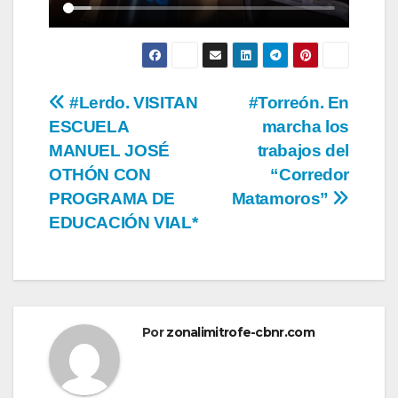
Navegación
#Lerdo. VISITAN
#Torreón. En
ESCUELA
marcha los
de
MANUEL JOSÉ
trabajos del
entradas
OTHÓN CON
“Corredor
PROGRAMA DE
Matamoros”
EDUCACIÓN VIAL*
Por
zonalimitrofe-cbnr.com