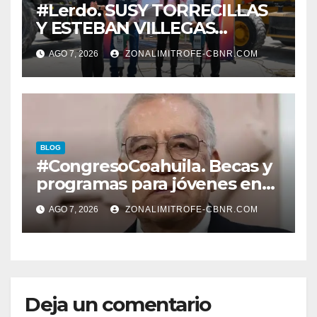
#Lerdo. SUSY TORRECILLAS
Y ESTEBAN VILLEGAS
ENTREGAN TÍTULOS DE
AGO 7, 2026
ZONALIMITROFE-CBNR.COM
PROPIEDAD A FAMILIAS
LERDENSES Y DAN
ARRANQUE A LA
CONSTRUCCIÓN DE DOMO
EN CARLOS REAL*
BLOG
#CongresoCoahuila. Becas y
programas para jóvenes en
áreas agropecuarias, plantea
AGO 7, 2026
ZONALIMITROFE-CBNR.COM
Raúl Onofre
Deja un comentario