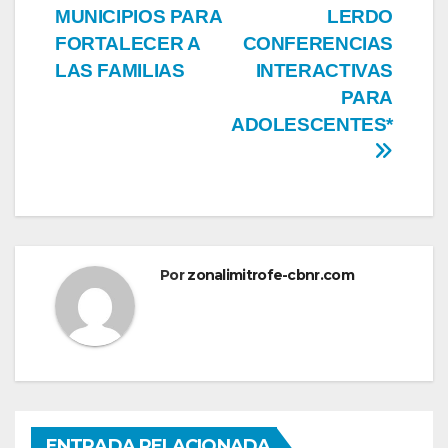
entradas
MUNICIPIOS PARA
LERDO
FORTALECER A
CONFERENCIAS
LAS FAMILIAS
INTERACTIVAS
PARA
ADOLESCENTES*
Por
zonalimitrofe-cbnr.com
ENTRADA RELACIONADA