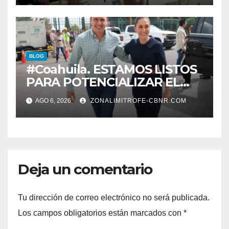
las 11 de la mañana*
BLOG
#Coahuila. ESTAMOS LISTOS
PARA POTENCIALIZAR EL
GAS COAHUILA: MANOLO
AGO 6, 2026
ZONALIMITROFE-CBNR.COM
Deja un comentario
Tu dirección de correo electrónico no será publicada.
Los campos obligatorios están marcados con
*