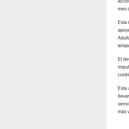
acció
mes d
Esta 
apoyo
Adult
tempo
El di
impul
contr
Esta 
lleva
sensi
más v