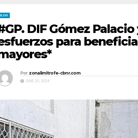
BLOG
#GP. DIF Gómez Palacio
esfuerzos para beneficiar
mayores*
Por
zonalimitrofe-cbnr.com
ENE 20, 2024