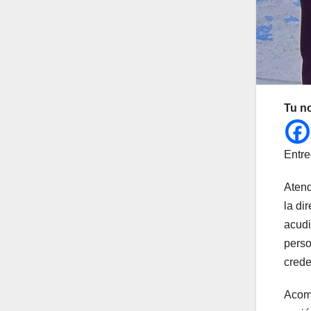
Tu n
Entre
Atend
la di
acudi
perso
crede
Acomp