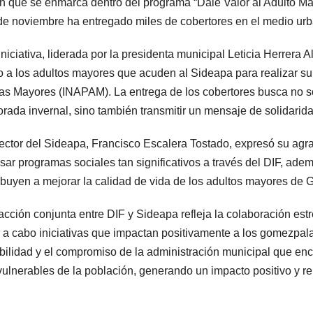
n que se enmarca dentro del programa “Dale Valor al Adulto M
e noviembre ha entregado miles de cobertores en el medio urba
iniciativa, liderada por la presidenta municipal Leticia Herrera
 a los adultos mayores que acuden al Sideapa para realizar su r
as Mayores (INAPAM). La entrega de los cobertores busca no so
rada invernal, sino también transmitir un mensaje de solidarida
rector del Sideapa, Francisco Escalera Tostado, expresó su agra
sar programas sociales tan significativos a través del DIF, ade
ibuyen a mejorar la calidad de vida de los adultos mayores de
acción conjunta entre DIF y Sideapa refleja la colaboración es
r a cabo iniciativas que impactan positivamente a los gomezpal
bilidad y el compromiso de la administración municipal que enc
ulnerables de la población, generando un impacto positivo y re