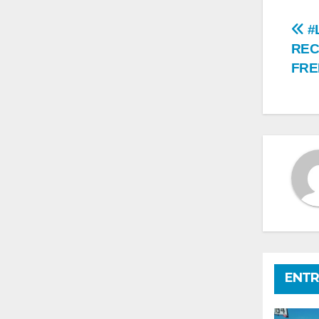
Na
#
REC
de
FRE
en
ENTR