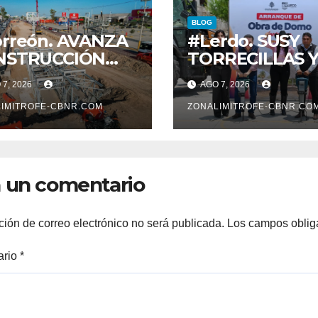
BLOG
rreón. AVANZA
#Lerdo. SUSY
NSTRUCCIÓN
TORRECILLAS 
 SISTEMA VIAL
ESTEBAN VILL
7, 2026
AGO 7, 2026
ENTE, SOBRE
ENTREGAN
LEVAR
IMITROFE-CBNR.COM
TÍTULOS DE
ZONALIMITROFE-CBNR.CO
VOLUCIÓN
PROPIEDAD A
FAMILIAS
LERDENSES Y 
 un comentario
ARRANQUE A L
CONSTRUCCIÓ
DOMO EN CAR
ción de correo electrónico no será publicada.
Los campos oblig
REAL*
ario
*