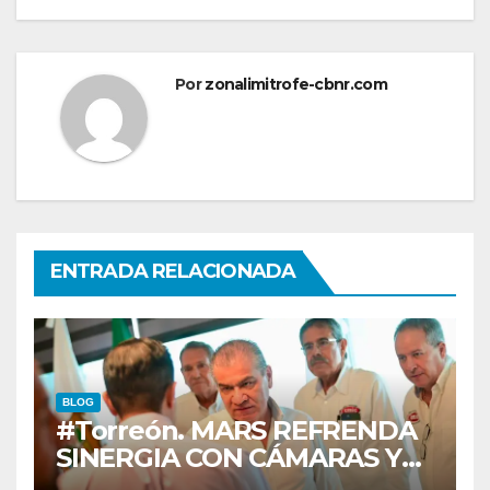
Por
zonalimitrofe-cbnr.com
ENTRADA RELACIONADA
BLOG
#Torreón. MARS REFRENDA
SINERGIA CON CÁMARAS Y
ORGANISMOS, EN BENEFICIO