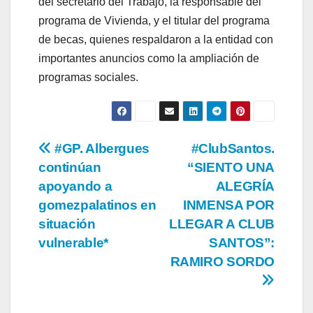
del secretario del Trabajo, la responsable del
programa de Vivienda, y el titular del programa
de becas, quienes respaldaron a la entidad con
importantes anuncios como la ampliación de
programas sociales.
Navegación
#GP. Albergues
#ClubSantos.
continúan
“SIENTO UNA
de
apoyando a
ALEGRÍA
entradas
gomezpalatinos en
INMENSA POR
situación
LLEGAR A CLUB
vulnerable*
SANTOS”:
RAMIRO SORDO