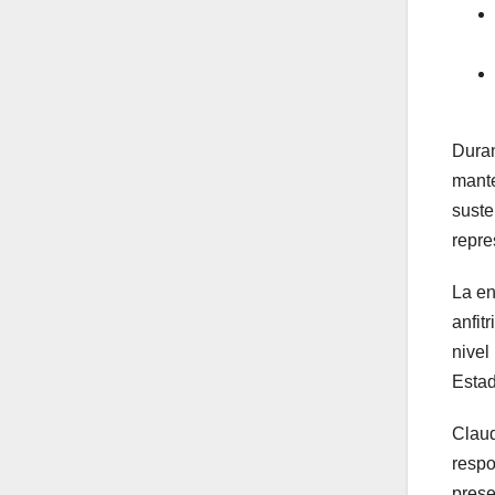
Duran
mante
suste
repre
La en
anfit
nivel
Estad
Claud
respo
prese