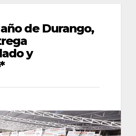
l año de Durango,
trega
dado y
*