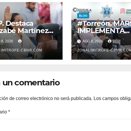
BLOG
. Destaca
#Torreón. MAR
zabé Martínez
IMPLEMENTA
obación de
ESTRATEGIA
8, 2026
AGO 8, 2026
vas normas para
INTEGRAL PAR
alecer la ética y
IMITROFE-CBNR.COM
ESPACIOS Y
ZONALIMITROFE-CBNR.CO
nsparencia*
VIALIDADES
SEGURAS
 un comentario
ción de correo electrónico no será publicada.
Los campos oblig
ario
*