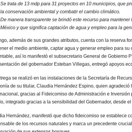
Se trata de 13 mdp para 31 proyectos en 10 municipios, que p
la conservación ambiental y combatir el cambio climático.
De manera transparente se brindó este recurso para mantener l
México y que significa captación de agua y empleo para la gen
go, además de sus grandes atributos, cuenta con la reserva for
ner el medio ambiente, captar agua y generar empleo para su
ntable, así lo manifestó el subsecretario General de Gobierno
sentación del gobernador Esteban Villegas, entregó apoyos ec
trega se realizó en las instalaciones de la Secretaría de Rec
rionía de su titular, Claudia Hernández Espino, quien agradeció
 nacional, gracias al Fideicomiso de Administración e Inversión 
o, integrado gracias a la sensibilidad del Gobernador, desde el
ia Hernández, manifestó que dicho fideicomiso se establece c
nsable de los recursos naturales y marca un precedente crucial
rvación de sus extensos bosques.