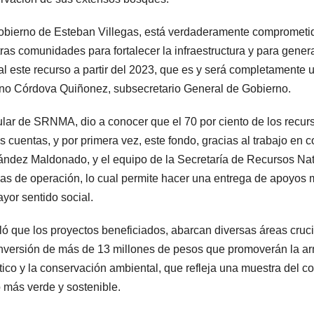
obierno de Esteban Villegas, está verdaderamente comprometid
ras comunidades para fortalecer la infraestructura y para gener
al este recurso a partir del 2023, que es y será completamente 
no Córdova Quiñonez, subsecretario General de Gobierno.
tular de SRNMA, dio a conocer que el 70 por ciento de los recur
s cuentas, y por primera vez, este fondo, gracias al trabajo en 
ndez Maldonado, y el equipo de la Secretaría de Recursos Nat
las de operación, lo cual permite hacer una entrega de apoyos m
yor sentido social.
ló que los proyectos beneficiados, abarcan diversas áreas crucia
nversión de más de 13 millones de pesos que promoverán la arm
tico y la conservación ambiental, que refleja una muestra del
o más verde y sostenible.