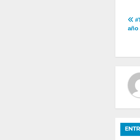
Na
#T
año 
de
en
ENTR