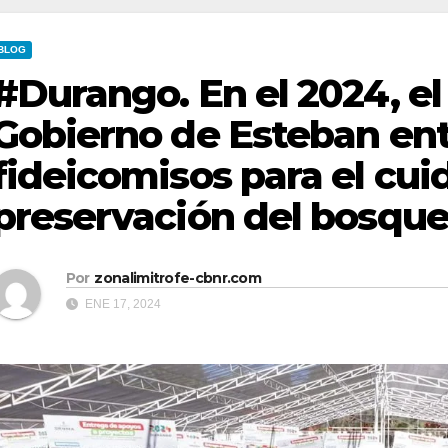
BLOG
#Durango. En el 2024, e
Gobierno de Esteban en
fideicomisos para el cui
preservación del bosque
Por
zonalimitrofe-cbnr.com
ENE 17, 2024