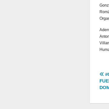
Gonzá
Román
Organ
Ademá
Anton
Villa
Human
Na
#
FUE
de
DOM
en