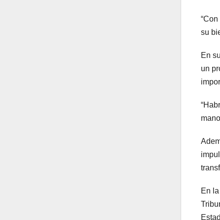
“Con 
su bi
En su
un pr
impor
“Habr
mano 
Ademá
impul
trans
En la
Tribu
Estad