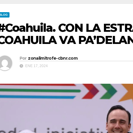
BLOG
#Coahuila. CON LA EST
COAHUILA VA PA’DELA
Por
zonalimitrofe-cbnr.com
ENE 17, 2024