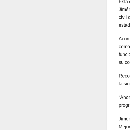
Esta 
Jimén
civil
estad
Acomp
como 
funci
su co
Recor
la si
“Ahor
progr
Jimén
Mejor