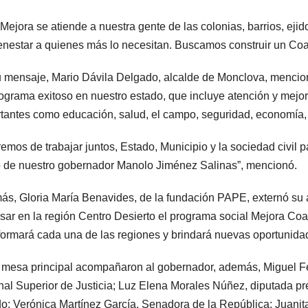
Mejora se atiende a nuestra gente de las colonias, barrios, ejid
enestar a quienes más lo necesitan. Buscamos construir un Coa
 mensaje, Mario Dávila Delgado, alcalde de Monclova, menci
ograma exitoso en nuestro estado, que incluye atención y mejor
tantes como educación, salud, el campo, seguridad, economía,
emos de trabajar juntos, Estado, Municipio y la sociedad civil 
de nuestro gobernador Manolo Jiménez Salinas”, mencionó.
s, Gloria María Benavides, de la fundación PAPE, externó su
sar en la región Centro Desierto el programa social Mejora Coahu
formará cada una de las regiones y brindará nuevas oportunidad
 mesa principal acompañaron al gobernador, además, Miguel Fe
nal Superior de Justicia; Luz Elena Morales Núñez, diputada pr
o; Verónica Martínez García, Senadora de la República; Juanita 