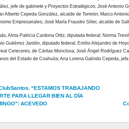
lez, jefe de gabinete y Proyectos Estratégicos; José Antonio G
 Alberto Cepeda González, alcalde de Torreón; Marco Antonio
ismo Empresariales; José María Fraustro Siller, alcalde de Salti
s, Alma Patricia Cardona Ortiz, diputada federal; Norma Trevi
io Gutiérrez Jardón, diputado federal; Emilio Alejandro de Ho
rreal Cereceres, de Cáritas Monclova; José Ángel Rodríguez C
os del Estado de Coahuila; Ana Lorena Galindo Cepeda, jefa 
vegación
ClubSantos. “ESTAMOS TRABAJANDO
RTE PARA LLEGAR BIEN AL DÍA
INGO”: ACEVEDO
Co
tradas