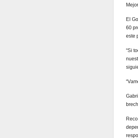
Mejor
El Go
60 pr
este 
“Si t
nuest
sigui
“Vamo
Gabri
brech
Recor
depen
respo