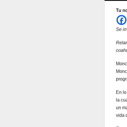
Tu n
Se in
Relan
coah
Moncl
Moncl
progr
En lo
la cu
un ma
vida 