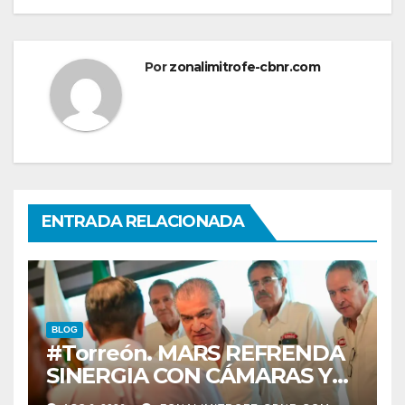
Por
zonalimitrofe-cbnr.com
ENTRADA RELACIONADA
BLOG
#Torreón. MARS REFRENDA
SINERGIA CON CÁMARAS Y
ORGANISMOS, EN BENEFICIO