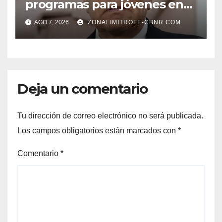
programas para jóvenes en
áreas agropecuarias, plantea
AGO 7, 2026
ZONALIMITROFE-CBNR.COM
Raúl Onofre
Deja un comentario
Tu dirección de correo electrónico no será publicada.
Los campos obligatorios están marcados con
*
Comentario
*