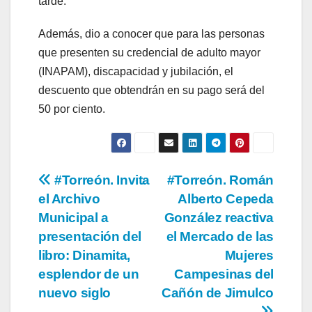
tarde.
Además, dio a conocer que para las personas
que presenten su credencial de adulto mayor
(INAPAM), discapacidad y jubilación, el
descuento que obtendrán en su pago será del
50 por ciento. ‎
Navegación
#Torreón. Invita
#Torreón. Román
el Archivo
Alberto Cepeda
de
Municipal a
González reactiva
entradas
presentación del
el Mercado de las
libro: Dinamita,
Mujeres
esplendor de un
Campesinas del
nuevo siglo
Cañón de Jimulco