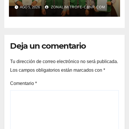
FORTALECE GOBERNADOR
AGO 5, 2026
ZONALIMITROFE-CBNR.COM
GABINETE
Deja un comentario
Tu dirección de correo electrónico no será publicada.
Los campos obligatorios están marcados con
*
Comentario
*