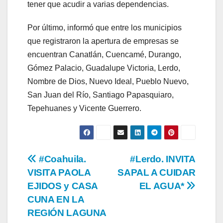
tener que acudir a varias dependencias.
Por último, informó que entre los municipios
que registraron la apertura de empresas se
encuentran Canatlán, Cuencamé, Durango,
Gómez Palacio, Guadalupe Victoria, Lerdo,
Nombre de Dios, Nuevo Ideal, Pueblo Nuevo,
San Juan del Río, Santiago Papasquiaro,
Tepehuanes y Vicente Guerrero.
Navegación
#Coahuila.
#Lerdo. INVITA
VISITA PAOLA
SAPAL A CUIDAR
de
EJIDOS y CASA
EL AGUA*
entradas
CUNA EN LA
REGIÓN LAGUNA