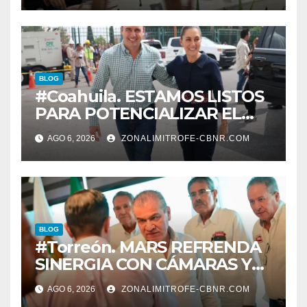
las 11 de la mañana*
BLOG
#Coahuila. ESTAMOS LISTOS
PARA POTENCIALIZAR EL
GAS COAHUILA: MANOLO
AGO 6, 2026
ZONALIMITROFE-CBNR.COM
BLOG
#Torreón. MARS REFRENDA
SINERGIA CON CÁMARAS Y
ORGANISMOS, EN BENEFICIO
AGO 6, 2026
ZONALIMITROFE-CBNR.COM
DEL DESARROLLO DE