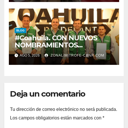
PROTECCION DE
TRABAJADORES DE LA
EDUCACION.
BLOG
#Coahuila. CON NUEVOS
NOMBRAMIENTOS
FORTALECE GOBERNADOR
AGO 5, 2026
ZONALIMITROFE-CBNR.COM
GABINETE
Deja un comentario
Tu dirección de correo electrónico no será publicada.
Los campos obligatorios están marcados con
*