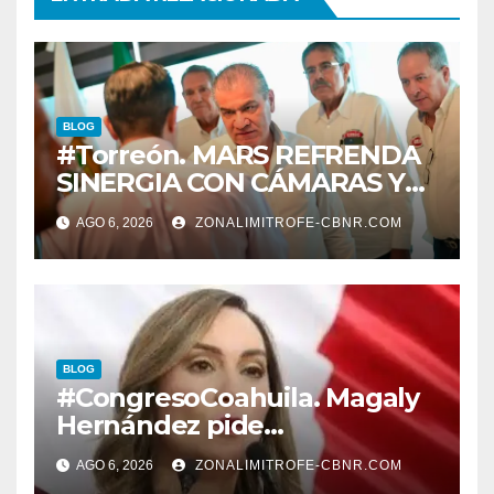
BLOG
#Torreón. MARS REFRENDA
SINERGIA CON CÁMARAS Y
ORGANISMOS, EN BENEFICIO
AGO 6, 2026
ZONALIMITROFE-CBNR.COM
DEL DESARROLLO DE
TORREÓN
BLOG
#CongresoCoahuila. Magaly
Hernández pide
desconegelar LEY QUE TIENE
AGO 6, 2026
ZONALIMITROFE-CBNR.COM
QUE VER CON LA