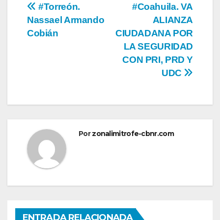
Navegación
#Torreón.
#Coahuila. VA
Nassael Armando
ALIANZA
de
Cobián
CIUDADANA POR
entradas
LA SEGURIDAD
CON PRI, PRD Y
UDC
Por
zonalimitrofe-cbnr.com
ENTRADA RELACIONADA