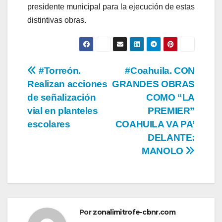
presidente municipal para la ejecución de estas
distintivas obras.
Navegación
#Torreón.
#Coahuila. CON
Realizan acciones
GRANDES OBRAS
de
de señalización
COMO “LA
entradas
vial en planteles
PREMIER”
escolares
COAHUILA VA PA’
DELANTE:
MANOLO
Por
zonalimitrofe-cbnr.com