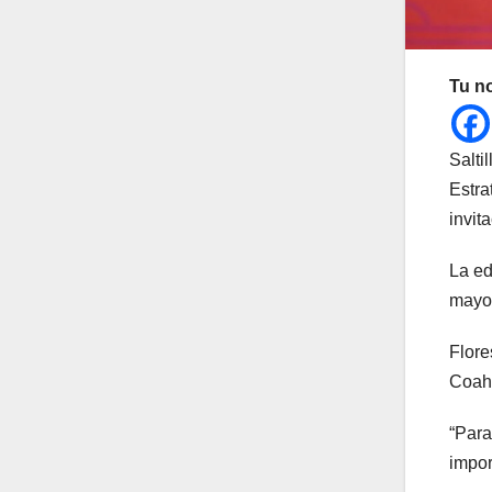
Tu n
Salti
Estra
invit
La ed
mayo,
Flore
Coahu
“Para
impor