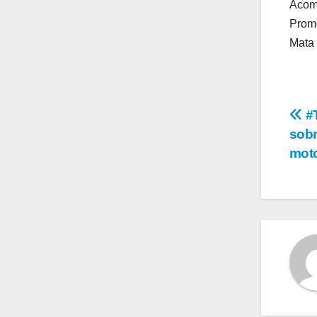
Acomp
Promo
Mata 
Na
#T
sobr
de
moto
en