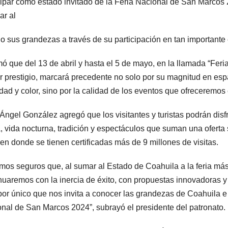
cipar como estado invitado de la Feria Nacional de San Marcos
ar al
 sus grandezas a través de su participación en tan importante 
mó que del 13 de abril y hasta el 5 de mayo, en la llamada “Feria
 prestigio, marcará precedente no solo por su magnitud en espa
idad y color, sino por la calidad de los eventos que ofreceremos
Ángel González agregó que los visitantes y turistas podrán disfrut
, vida nocturna, tradición y espectáculos que suman una oferta 
l en donde se tienen certificadas más de 9 millones de visitas.
mos seguros que, al sumar al Estado de Coahuila a la feria más
nuaremos con la inercia de éxito, con propuestas innovadoras y 
bor único que nos invita a conocer las grandezas de Coahuila e 
nal de San Marcos 2024”, subrayó el presidente del patronato.