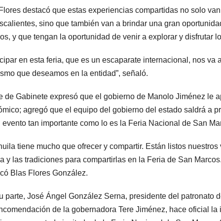
Flores destacó que estas experiencias compartidas no solo van a
calientes, sino que también van a brindar una gran oportunida
s, y que tengan la oportunidad de venir a explorar y disfrutar l
icipar en esta feria, que es un escaparate internacional, nos va
rismo que deseamos en la entidad”, señaló.
fe de Gabinete expresó que el gobierno de Manolo Jiménez le a
mico; agregó que el equipo del gobierno del estado saldrá a pr
 evento tan importante como lo es la Feria Nacional de San Ma
uila tiene mucho que ofrecer y compartir. Están listos nuestros 
ra y las tradiciones para compartirlas en la Feria de San Marco
có Blas Flores González.
u parte, José Ángel González Serna, presidente del patronato 
ncomendación de la gobernadora Tere Jiménez, hace oficial la 