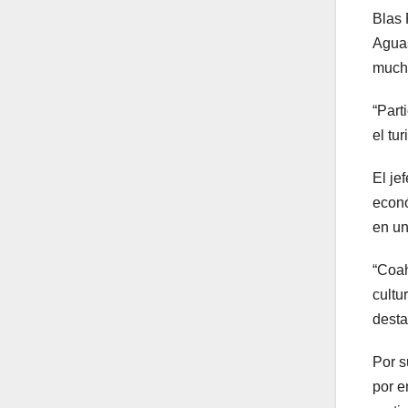
Blas 
Aguas
mucho
“Part
el tu
El je
econó
en un
“Coah
cultu
desta
Por s
por e