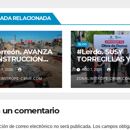
ADA RELACIONADA
BLOG
rreón. AVANZA
#Lerdo. SUSY
NSTRUCCIÓN
TORRECILLAS 
 SISTEMA VIAL
ESTEBAN VILL
7, 2026
AGO 7, 2026
ENTE, SOBRE
ENTREGAN
LEVAR
IMITROFE-CBNR.COM
TÍTULOS DE
ZONALIMITROFE-CBNR.CO
VOLUCIÓN
PROPIEDAD A
FAMILIAS
LERDENSES Y 
 un comentario
ARRANQUE A L
CONSTRUCCIÓ
DOMO EN CAR
ción de correo electrónico no será publicada.
Los campos oblig