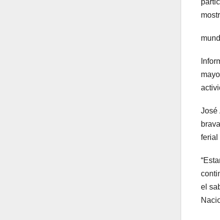
parti
mostr
mundo
Infor
mayor
activ
José 
brava
feria
“Esta
conti
el sa
Nacio