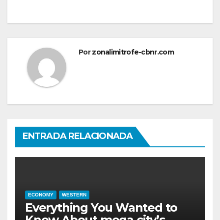
entradas
Por
zonalimitrofe-cbnr.com
ENTRADA RELACIONADA
ECONOMY
WESTERN
Everything You Wanted to
Know About mega city’s