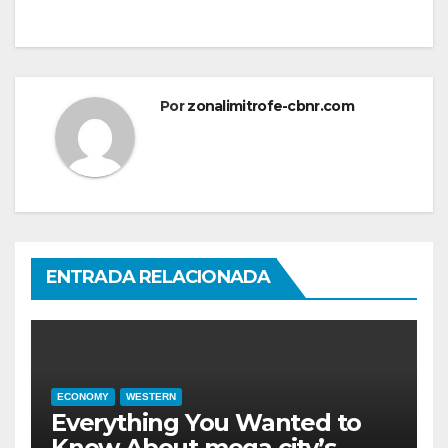
entradas
Por
zonalimitrofe-cbnr.com
ENTRADA RELACIONADA
ECONOMY
WESTERN
Everything You Wanted to
Know About mega city’s