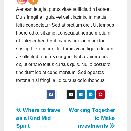
Aenean feugiat purus vitae sollicitudin laoreet.
Duis fringilla ligula vel velit lacinia, in mattis
felis consectetur. Sed at pretium orci. Ut tempus
libero odio, sit amet consequat neque pretium
ut. Integer hendrerit mauris nec odio auctor
suscipit. Proin porttitor turpis vitae ligula dictum,
a sollicitudin purus congue. Nulla viverra nisi
ex, ut ornare tellus cursus quis. Nulla posuere
tincidunt leo at condimentum. Sed egestas
tortor a nisi fringilla, id cursus odio rhoncus.
Navegación
Where to travel
Working Together
asia Kind Mid
to Make
de
Spirit
Investments